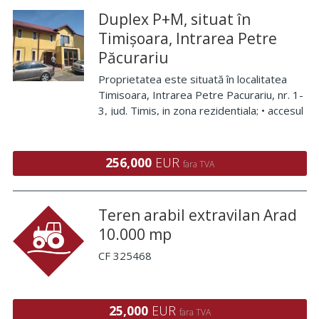
Duplex P+M, situat în
Timișoara, Intrarea Petre
Păcurariu
Proprietatea este situată în localitatea
Timisoara, Intrarea Petre Pacurariu, nr. 1-
3, jud. Timis, in zona rezidentiala; • accesul
se realizeaza din strada Petre Pacurariu,
pe un drum asfaltat, atat auto cat si
pietonal. • zona de amplasare es
256,000
EUR
fara TVA
Teren arabil extravilan Arad
10.000 mp
CF 325468
25,000
EUR
fara TVA