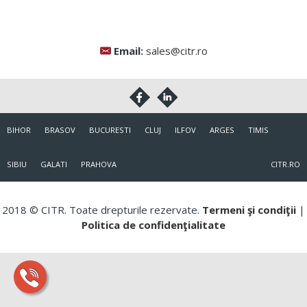
Email:
sales@citr.ro
BIHOR
BRASOV
BUCURESTI
CLUJ
ILFOV
ARGES
TIMIS
SIBIU
GALATI
PRAHOVA
CITR.RO
2018 © CITR. Toate drepturile rezervate.
Termeni şi condiţii
|
Politica de confidenţialitate