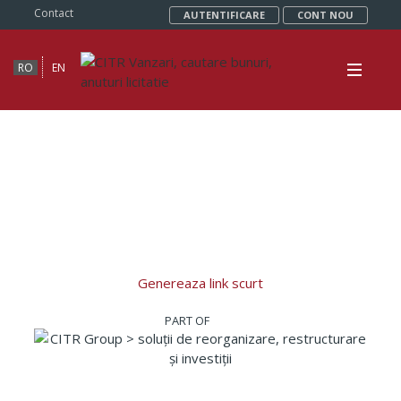
Contact
AUTENTIFICARE
CONT NOU
RO
EN
Genereaza link scurt