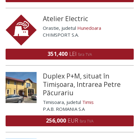
Atelier Electric
Orastie
, judetul
Hunedoara
CHIMSPORT S.A.
351,400
LEI
fara TVA
Duplex P+M, situat în
Timișoara, Intrarea Petre
Păcurariu
Timisoara
, judetul
Timis
P.A.B. ROMANIA S.A
256,000
EUR
fara TVA