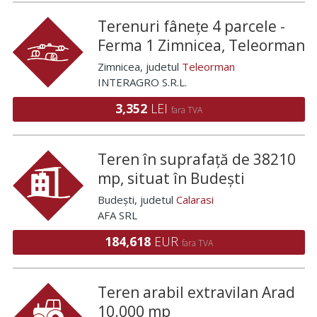
Terenuri fânețe 4 parcele -
Ferma 1 Zimnicea, Teleorman
Zimnicea
, judetul
Teleorman
INTERAGRO S.R.L.
3,352
LEI
fara TVA
Teren în suprafață de 38210
mp, situat în Budești
Budești
, judetul
Calarasi
AFA SRL
184,618
EUR
fara TVA
Teren arabil extravilan Arad
10.000 mp