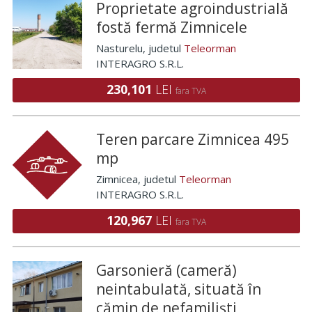
Proprietate agroindustrială
fostă fermă Zimnicele
Nasturelu
, judetul
Teleorman
INTERAGRO S.R.L.
230,101
LEI
fara TVA
Teren parcare Zimnicea 495
mp
Zimnicea
, judetul
Teleorman
INTERAGRO S.R.L.
120,967
LEI
fara TVA
Garsonieră (cameră)
neintabulată, situată în
cămin de nefamiliști,