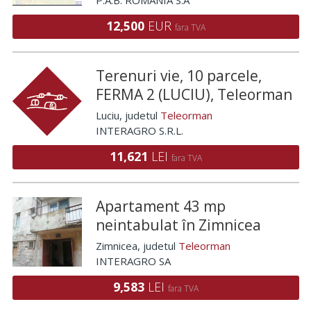
P.A.B. ROMANIA S.A
12,500
EUR
fara TVA
Terenuri vie, 10 parcele,
FERMA 2 (LUCIU), Teleorman
Luciu
, judetul
Teleorman
INTERAGRO S.R.L.
11,621
LEI
fara TVA
Apartament 43 mp
neintabulat în Zimnicea
Zimnicea
, judetul
Teleorman
INTERAGRO SA
9,583
LEI
fara TVA