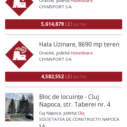
Orastie
, judetul
Hunedoara
CHIMSPORT S.A.
5,614,879
LEI
fara TVA
Hala Uzinare, 8690 mp teren
Orastie
, judetul
Hunedoara
CHIMSPORT S.A.
4,582,552
LEI
fara TVA
Bloc de locuințe - Cluj
Napoca, str. Taberei nr. 4
Cuj Napoca
, judetul
Cluj
SOCIETATEA DE CONSTRUCTII NAPOCA
S.A.