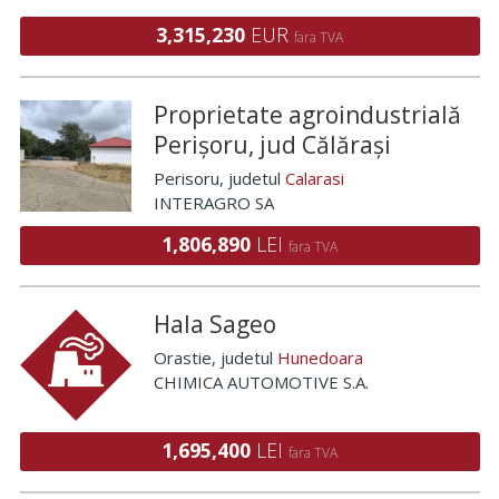
3,315,230
EUR
fara TVA
Proprietate agroindustrială
Perișoru, jud Călărași
Perisoru
, judetul
Calarasi
INTERAGRO SA
1,806,890
LEI
fara TVA
Hala Sageo
Orastie
, judetul
Hunedoara
CHIMICA AUTOMOTIVE S.A.
1,695,400
LEI
fara TVA