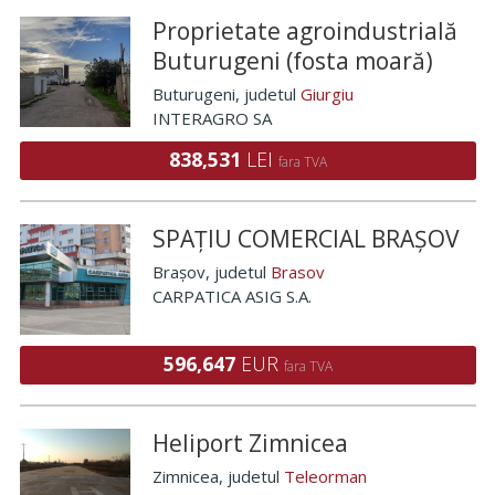
Proprietate agroindustrială
Buturugeni (fosta moară)
Buturugeni
, judetul
Giurgiu
INTERAGRO SA
838,531
LEI
fara TVA
SPAȚIU COMERCIAL BRAȘOV
Brașov
, judetul
Brasov
CARPATICA ASIG S.A.
596,647
EUR
fara TVA
Heliport Zimnicea
Zimnicea
, judetul
Teleorman