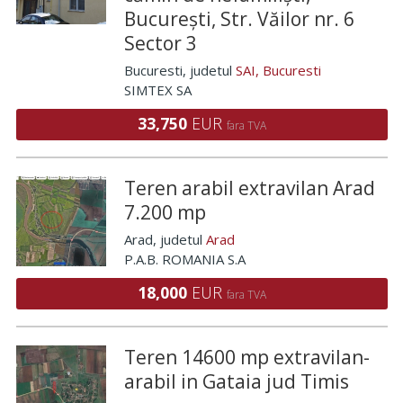
București, Str. Văilor nr. 6
Sector 3
Bucuresti
, judetul
SAI, Bucuresti
SIMTEX SA
33,750
EUR
fara TVA
Teren arabil extravilan Arad
7.200 mp
Arad
, judetul
Arad
P.A.B. ROMANIA S.A
18,000
EUR
fara TVA
Teren 14600 mp extravilan-
arabil in Gataia jud Timis