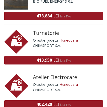
BIO FUEL ENERGY S.R.L.
473,884
LEI
fara TVA
Turnatorie
Orastie
, judetul
Hunedoara
CHIMSPORT S.A.
413,950
LEI
fara TVA
Atelier Electrocare
Orastie
, judetul
Hunedoara
CHIMSPORT S.A.
402,420
LEI
fara TVA