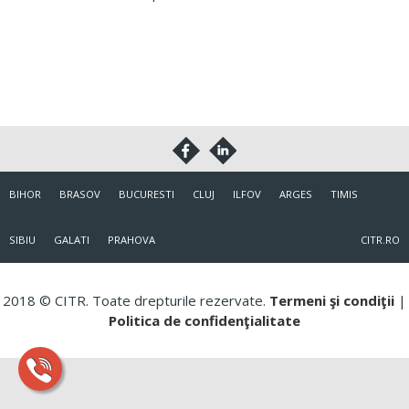
BIHOR
BRASOV
BUCURESTI
CLUJ
ILFOV
ARGES
TIMIS
SIBIU
GALATI
PRAHOVA
CITR.RO
2018 © CITR. Toate drepturile rezervate.
Termeni şi condiţii
|
Politica de confidenţialitate