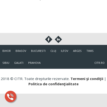
BIHOR
BRASOV
BUCURESTI
CLUJ
ILFOV
ARGES
TIMIS
SIBIU
GALATI
PRAHOVA
CITR.RO
2018 © CITR. Toate drepturile rezervate.
Termeni şi condiţii
|
Politica de confidenţialitate