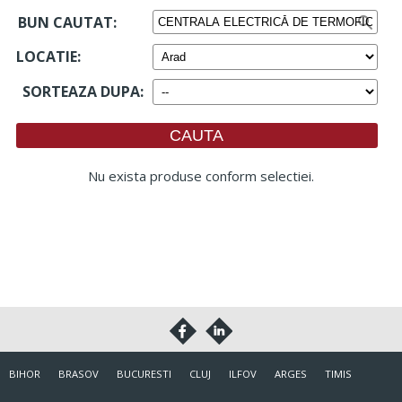
BUN CAUTAT:
LOCATIE
:
SORTEAZA DUPA
:
Nu exista produse conform selectiei.
BIHOR
BRASOV
BUCURESTI
CLUJ
ILFOV
ARGES
TIMIS