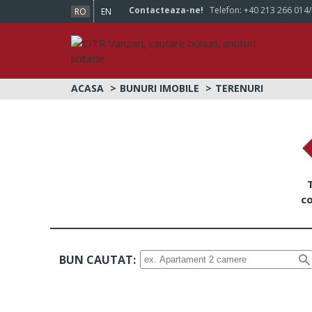
Contacteaza-ne!
Telefon:
+40 213 266 014
RO
EN
ACASA
BUNURI IMOBILE
TERENURI
co
BUN CAUTAT: