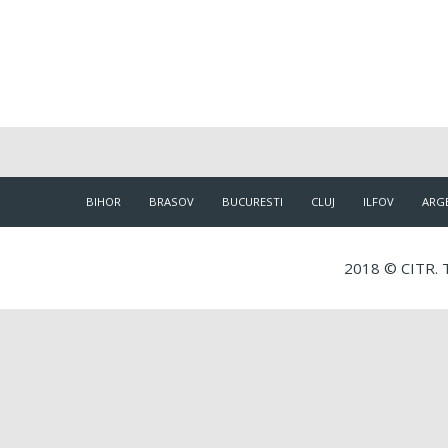
BIHOR
BRASOV
BUCURESTI
CLUJ
ILFOV
ARG
2018 © CITR. T