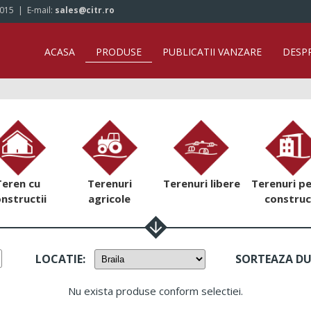
/015
| E-mail:
sales@citr.ro
ACASA
PRODUSE
PUBLICATII VANZARE
DESP
Teren cu
Terenuri
Terenuri libere
Terenuri p
nstructii
agricole
construc
LOCATIE
:
SORTEAZA D
Nu exista produse conform selectiei.