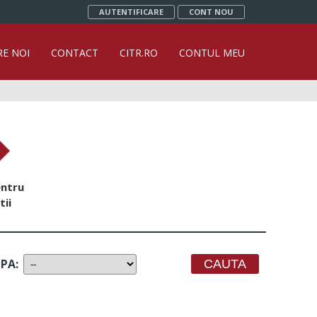
AUTENTIFICARE
CONT NOU
RE NOI
CONTACT
CITR.RO
CONTUL MEU
entru
tii
UPA
: