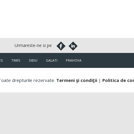
ES
TIMIS
SIBIU
GALATI
PRAHOVA
oate drepturile rezervate.
Termeni şi condiţii
|
Politica de co