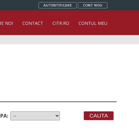
AUTENTIFICARE
CONT NOU
RE NOI
CONTACT
CITR.RO
CONTUL MEU
UPA
: