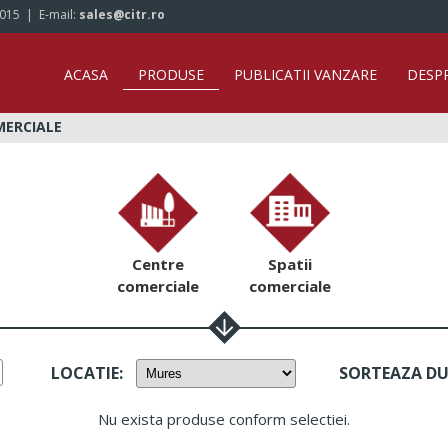
/015
| E-mail:
sales@citr.ro
ACASA
PRODUSE
PUBLICATII VANZARE
DESP
MERCIALE
Centre
Spatii
comerciale
comerciale
LOCATIE
:
SORTEAZA D
Nu exista produse conform selectiei.