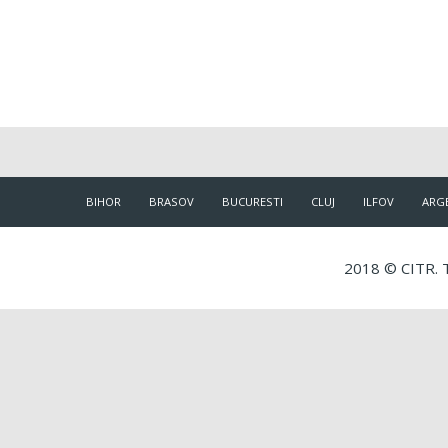
BIHOR
BRASOV
BUCURESTI
CLUJ
ILFOV
ARG
2018 © CITR. T