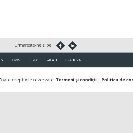
ES
TIMIS
SIBIU
GALATI
PRAHOVA
oate drepturile rezervate.
Termeni şi condiţii
|
Politica de co