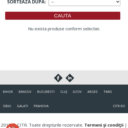
SORTEAZA DUPA
:
Nu exista produse conform selectiei.
BIHOR
BRASOV
BUCURESTI
CLUJ
ILFOV
ARGES
TIMIS
SIBIU
GALATI
PRAHOVA
CITR.RO
2018 © CITR. Toate drepturile rezervate.
Termeni şi condiţii
|