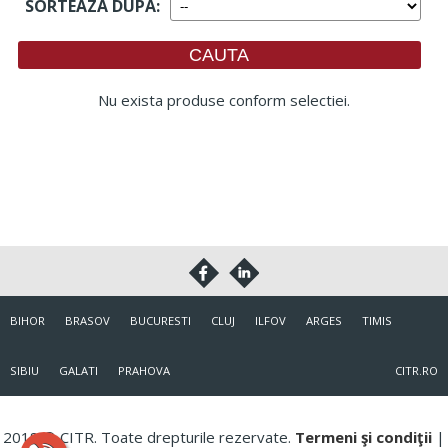
SORTEAZA DUPA
:
Nu exista produse conform selectiei.
BIHOR
BRASOV
BUCURESTI
CLUJ
ILFOV
ARGES
TIMIS
SIBIU
GALATI
PRAHOVA
CITR.RO
2018 © CITR. Toate drepturile rezervate.
Termeni şi condiţii
|