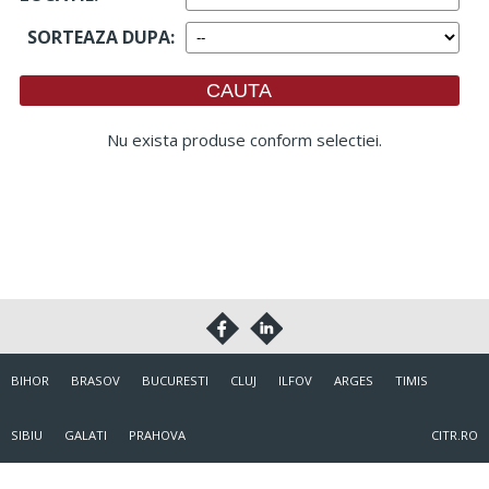
SORTEAZA DUPA
:
Nu exista produse conform selectiei.
BIHOR
BRASOV
BUCURESTI
CLUJ
ILFOV
ARGES
TIMIS
SIBIU
GALATI
PRAHOVA
CITR.RO