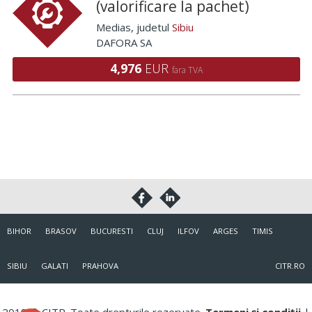
(valorificare la pachet)
Medias
, judetul
Sibiu
DAFORA SA
4,976
EUR
fara TVA
BIHOR
BRASOV
BUCURESTI
CLUJ
ILFOV
ARGES
TIMIS
SIBIU
GALATI
PRAHOVA
CITR.RO