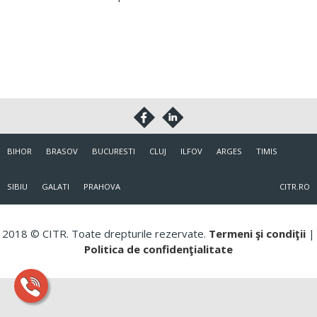
BIHOR
BRASOV
BUCURESTI
CLUJ
ILFOV
ARGES
TIMIS
SIBIU
GALATI
PRAHOVA
CITR.RO
2018 © CITR. Toate drepturile rezervate.
Termeni şi condiţii
|
Politica de confidenţialitate