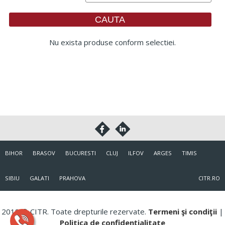
Nu exista produse conform selectiei.
BIHOR
BRASOV
BUCURESTI
CLUJ
ILFOV
ARGES
TIMIS
SIBIU
GALATI
PRAHOVA
CITR.RO
2018 © CITR. Toate drepturile rezervate.
Termeni şi condiţii
|
Politica de confidenţialitate