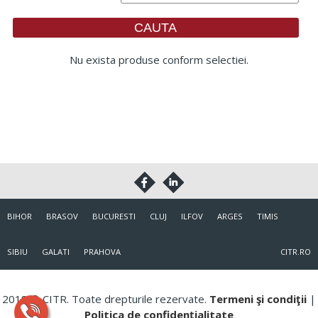
Nu exista produse conform selectiei.
BIHOR
BRASOV
BUCURESTI
CLUJ
ILFOV
ARGES
TIMIS
SIBIU
GALATI
PRAHOVA
CITR.RO
2018 © CITR. Toate drepturile rezervate.
Termeni şi condiţii
|
Politica de confidenţialitate