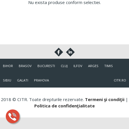
Nu exista produse conform selectiei.
BIHOR
BRASOV
BUCURESTI
CLUJ
ILFOV
ARGES
TIMIS
SIBIU
GALATI
PRAHOVA
CITR.RO
2018 © CITR. Toate drepturile rezervate.
Termeni şi condiţii
|
Politica de confidenţialitate