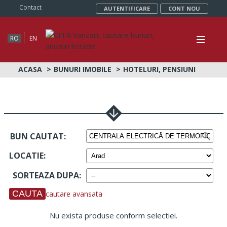
Contact
AUTENTIFICARE
CONT NOU
RO
EN
ACASA
BUNURI IMOBILE
HOTELURI, PENSIUNI
BUN CAUTAT:
LOCATIE
:
SORTEAZA DUPA
:
cautare avansata
Nu exista produse conform selectiei.