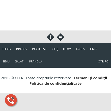
BIHOR
BRASOV
BUCURESTI
CLUJ
ILFOV
ARGES
TIMIS
SIBIU
GALATI
PRAHOVA
CITR.RO
2018 © CITR. Toate drepturile rezervate.
Termeni şi condiţii
|
Politica de confidenţialitate