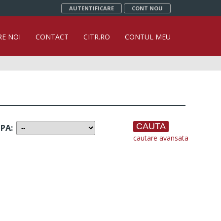
AUTENTIFICARE
CONT NOU
RE NOI
CONTACT
CITR.RO
CONTUL MEU
UPA
:
cautare avansata