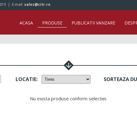
/015
| E-mail:
sales@citr.ro
ACASA
PRODUSE
PUBLICATII VANZARE
DESP
LOCATIE
:
SORTEAZA D
Nu exista produse conform selectiei.