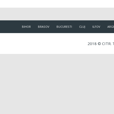
BIHOR
BRASOV
BUCURESTI
CLUJ
ILFOV
ARG
2018 © CITR. T