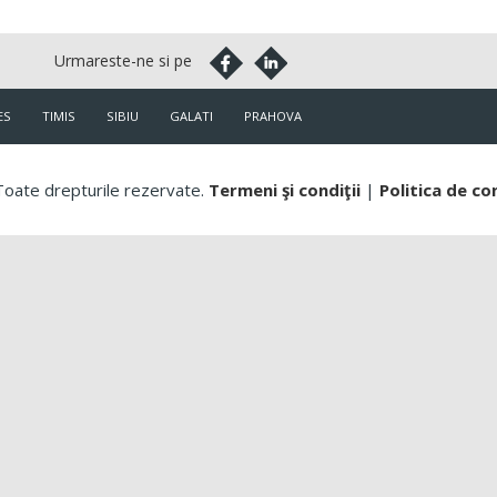
ES
TIMIS
SIBIU
GALATI
PRAHOVA
oate drepturile rezervate.
Termeni şi condiţii
|
Politica de co