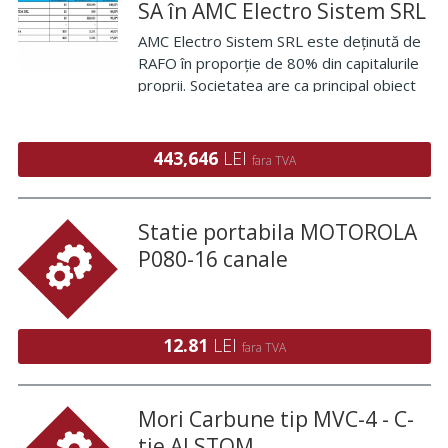
SA în AMC Electro Sistem SRL
AMC Electro Sistem SRL este deținută de
RAFO în proporție de 80% din capitalurile
proprii. Societatea are ca principal obiect
de activitate lucrările de instalații electrice,
unul dintre principalii clienți fiind RAFO.
Societatea are la 31 Dec
443,646
LEI
fara TVA
Statie portabila MOTOROLA
P080-16 canale
12.81
LEI
fara TVA
Mori Carbune tip MVC-4 - C-
tie ALSTOM