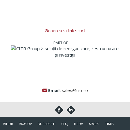
Genereaza link scurt
Email:
sales@citr.ro
BIHOR
BRASOV
BUCURESTI
CLUJ
ILFOV
ARGES
TIMIS