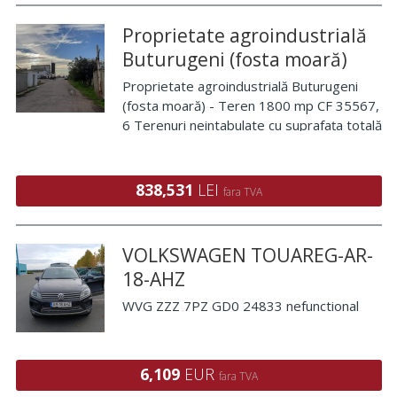
Proprietate agroindustrială
Buturugeni (fosta moară)
Proprietate agroindustrială Buturugeni
(fosta moară) - Teren 1800 mp CF 35567,
6 Terenuri neintabulate cu suprafața totală
de 12620 mp, construcții (clădire moară,
birouri, magazii, platformă betonată) în
Buturugeni, jud Giurgiu, împreună
838,531
LEI
fara TVA
VOLKSWAGEN TOUAREG-AR-
18-AHZ
WVG ZZZ 7PZ GD0 24833 nefunctional
6,109
EUR
fara TVA