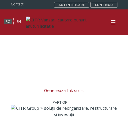
Contact
AUTENTIFICARE
CONT NOU
RO
EN
Genereaza link scurt