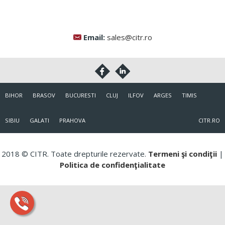
Email:
sales@citr.ro
BIHOR
BRASOV
BUCURESTI
CLUJ
ILFOV
ARGES
TIMIS
SIBIU
GALATI
PRAHOVA
CITR.RO
2018 © CITR. Toate drepturile rezervate.
Termeni şi condiţii
|
Politica de confidenţialitate