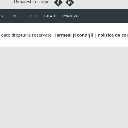
ES
TIMIS
SIBIU
GALATI
PRAHOVA
oate drepturile rezervate.
Termeni şi condiţii
|
Politica de co