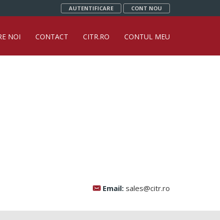
AUTENTIFICARE
CONT NOU
RE NOI
CONTACT
CITR.RO
CONTUL MEU
Email:
sales@citr.ro