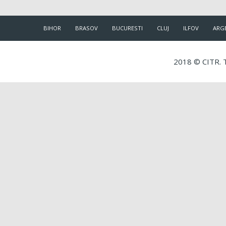
BIHOR
BRASOV
BUCURESTI
CLUJ
ILFOV
ARG
2018 © CITR. T