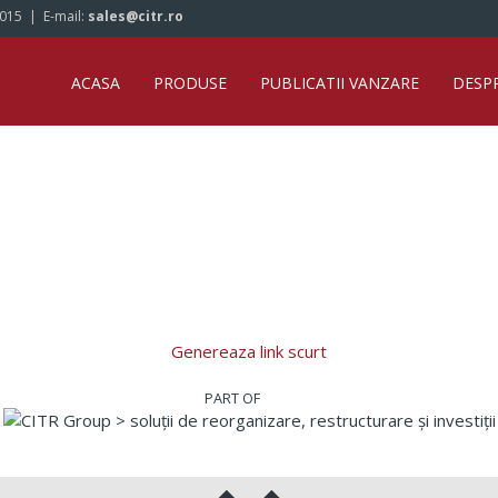
/015
| E-mail:
sales@citr.ro
ACASA
PRODUSE
PUBLICATII VANZARE
DESP
Genereaza link scurt