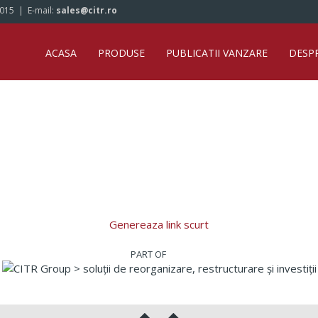
/015
| E-mail:
sales@citr.ro
ACASA
PRODUSE
PUBLICATII VANZARE
DESP
Genereaza link scurt