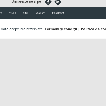
ES
TIMIS
SIBIU
GALATI
PRAHOVA
oate drepturile rezervate.
Termeni şi condiţii
|
Politica de co