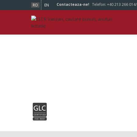
Contacteaza-ne!
Telefon:
+40 213 266 014
RO
EN