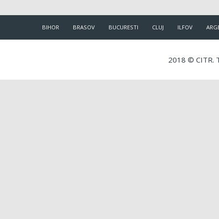
BIHOR
BRASOV
BUCURESTI
CLUJ
ILFOV
ARG
2018 © CITR. T