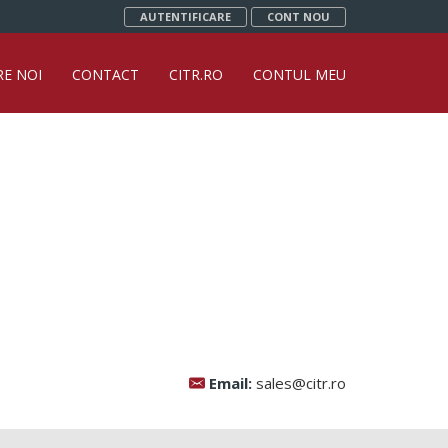
AUTENTIFICARE
CONT NOU
RE NOI
CONTACT
CITR.RO
CONTUL MEU
Email:
sales@citr.ro